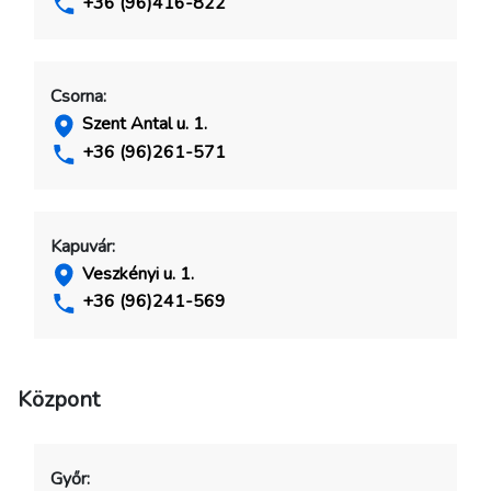
+36 (96)416-822
Csorna:
Szent Antal u. 1.
+36 (96)261-571
Kapuvár:
Veszkényi u. 1.
+36 (96)241-569
Központ
Győr: