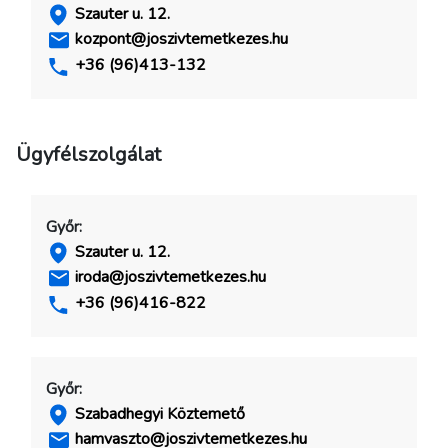
Szauter u. 12.
kozpont@joszivtemetkezes.hu
+36 (96)413-132
Ügyfélszolgálat
Az oldal működéséhez szükséges sütik használata
Aktív
Győr:
Szauter u. 12.
Kényelmi sütik használata
iroda@joszivtemetkezes.hu
+36 (96)416-822
Győr:
Mentés és Elfogadás
Szabadhegyi Köztemető
hamvaszto@joszivtemetkezes.hu